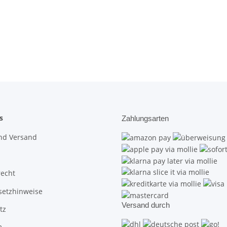
s
Zahlungsarten
nd Versand
recht
setzhinweise
Versand durch
tz
m