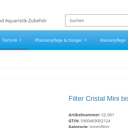
Technik
Pflanzenpflege & Dünger
Wasserpflege
l
Filter Cristal Mini bi
Artikelnummer:
SZ-001
GTIN:
5900469002124
Kategorie:
Innenfilter