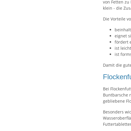
von Fetten zu 
klein - die Z
Die Vorteile v
beinhal
eignet 
fördert
ist leic
ist form
Damit die gute
Flockenfu
Bei Flockenfut
Buntbarsche n
gebliebene Flo
Besonders wic
Wasseroberflä
Futtertablette