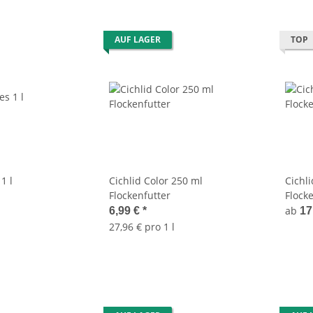
AUF LAGER
TOP
1 l
Cichlid Color 250 ml
Cichli
Flockenfutter
Flock
ab
6,99 €
*
17
27,96 € pro 1 l