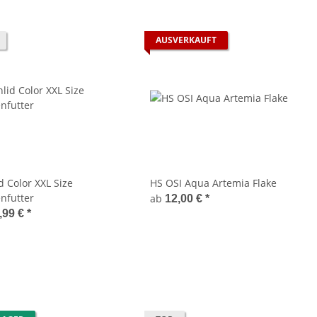
AUSVERKAUFT
d Color XXL Size
HS OSI Aqua Artemia Flake
enfutter
ab
12,00 €
*
,99 €
*