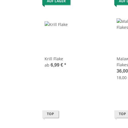
AUF LAGER
AUF 
Krill Flake
Malawi
Flakes
ab
6,99 €
*
36,0
18,00 
TOP
TOP