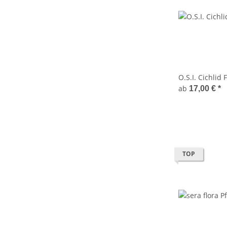
O.S.I. Cichlid 
ab
17,00 €
*
TOP