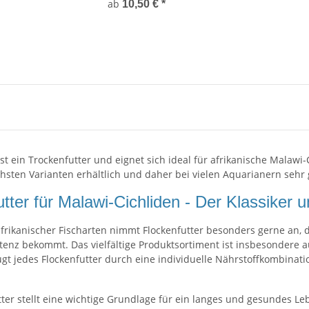
ab
10,50 €
*
ist ein Trockenfutter und eignet sich ideal für afrikanische
Malawi-
chsten Varianten erhältlich und daher bei vielen Aquarianern sehr
tter für Malawi-Cichliden - Der Klassiker u
 afrikanischer Fischarten nimmt Flockenfutter besonders gerne an
tenz bekommt. Das vielfältige Produktsortiment ist insbesondere au
t jedes Flockenfutter durch eine individuelle Nährstoffkombination
tter stellt eine wichtige Grundlage für ein langes und gesundes Le