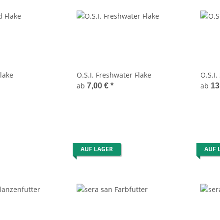
Flake
O.S.I. Freshwater Flake
O.S.I.
ab
ab
7,00 €
*
13
AUF LAGER
AUF 