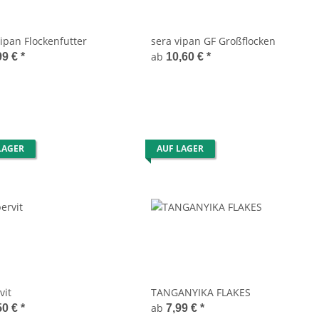
vipan Flockenfutter
sera vipan GF Großflocken
ab
99 €
*
10,60 €
*
LAGER
AUF LAGER
vit
TANGANYIKA FLAKES
ab
50 €
*
7,99 €
*