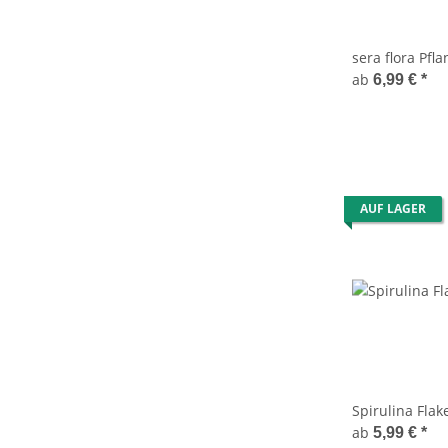
sera flora Pfl
ab
6,99 €
*
AUF LAGER
Spirulina Flak
ab
5,99 €
*