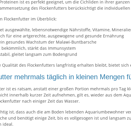
Proteinen ist es perfekt geeignet, um die Cichliden in ihrer ganzen
usammensetzung des Flockenfutters berücksichtigt die individuelle
on Flockenfutter im Überblick:
tet ausgewählte, lebensnotwendige Nährstoffe, Vitamine, Mineral
sich für eine artgerechte, ausgewogene und gesunde Ernährung
 ein gesundes Wachstum der Malawi-Buntbarsche
ht bekömmlich, stärkt das Immunsystem
stabil, gleitet langsam zum Bodengrund
 Qualität des Flockenfutters langfristig erhalten bleibt, bietet si
tter mehrmals täglich in kleinen Mengen fü
ter ist es ratsam, anstatt einer großen Portion mehrmals pro Tag k
icht innerhalb kurzer Zeit aufnehmen, gilt es, wieder aus dem Aqu
ckenfutter nach einiger Zeit das Wasser.
htig ist, dass auch die am Boden lebenden Aquariumbewohner versor
che und benötigt einige Zeit, bis es vollgesogen ist und langsam z
n
ideal.