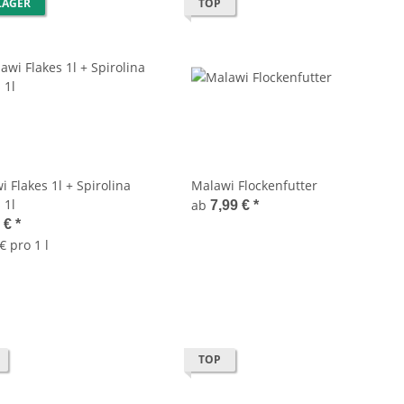
LAGER
TOP
 Flakes 1l + Spirolina
Malawi Flockenfutter
 1l
ab
7,99 €
*
0 €
*
€ pro 1 l
TOP