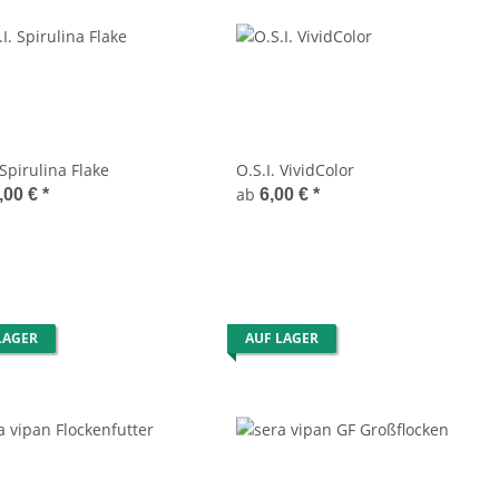
 Spirulina Flake
O.S.I. VividColor
ab
,00 €
*
6,00 €
*
LAGER
AUF LAGER