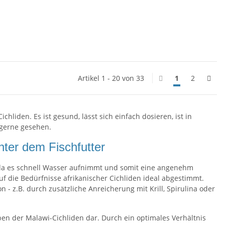
Artikel 1 - 20 von 33
1
2
Cichliden
. Es ist gesund, lässt sich einfach dosieren, ist in
 gerne gesehen.
nter dem Fischfutter
, da es schnell Wasser aufnimmt und somit eine angenehm
f die Bedürfnisse afrikanischer Cichliden ideal abgestimmt.
 - z.B. durch zusätzliche Anreicherung mit Krill, Spirulina oder
ben der Malawi-Cichliden dar. Durch ein optimales Verhältnis