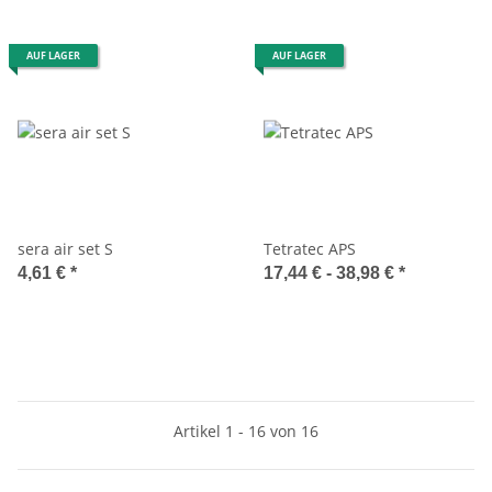
AUF LAGER
AUF LAGER
sera air set S
Tetratec APS
4,61 €
*
17,44 € -
38,98 €
*
Artikel 1 - 16 von 16