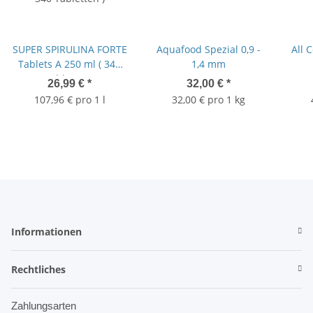
SUPER SPIRULINA FORTE
Aquafood Spezial 0,9 -
All 
Tablets A 250 ml ( 340
1,4 mm
Tabletten )
26,99 €
*
32,00 €
*
107,96 € pro 1 l
32,00 € pro 1 kg
Informationen
Rechtliches
Zahlungsarten