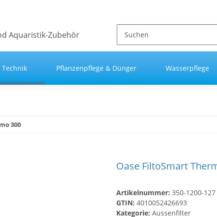
Technik
Pflanzenpflege & Dünger
Wasserpflege
rmo 300
Oase FiltoSmart Ther
Artikelnummer:
350-1200-127
GTIN:
4010052426693
Kategorie:
Aussenfilter