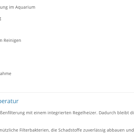
izung im Aquarium
g
im Reinigen
bnahme
peratur
ußenfilterung mit einem integrierten Regelheizer. Dadurch bleibt 
 nützliche Filterbakterien, die Schadstoffe zuverlässig abbauen u