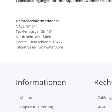
Lebensbedingungen für Ihre Aquarienbewohner schafft
Herstellerinformationen:
OASE GmbH
Tecklenburger Str 161
Nordrhein-Westfalen
Hörstel, Deutschland, 48477
info(at)oase-livingwater.com
Informationen
Recht
Über uns
Zahlung
Tipps zur Fütterung
AGB