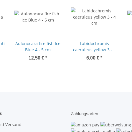
nti
Aulonocara fire fish Ice
Labidochromis
7
Blue 4 - 5 cm
caeruleus yellow 3 - 4
cm
12,50 €
*
6,00 €
*
s
Zahlungsarten
nd Versand