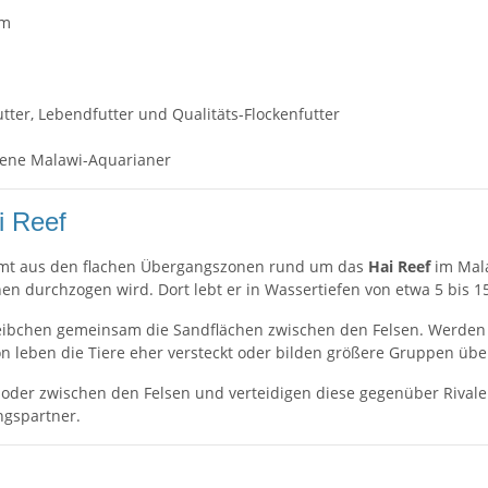
cm
tter, Lebendfutter und Qualitäts-Flockenfutter
hrene Malawi-Aquarianer
i Reef
t aus den flachen Übergangszonen rund um das
Hai Reef
im Mala
n durchzogen wird. Dort lebt er in Wassertiefen von etwa 5 bis 1
chen gemeinsam die Sandflächen zwischen den Felsen. Werden sie 
on leben die Tiere eher versteckt oder bilden größere Gruppen üb
der zwischen den Felsen und verteidigen diese gegenüber Rivale
ngspartner.