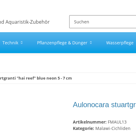
Technik
Pflanzenpflege & Dünger
Wasserpflege
tgranti "hai reef" blue neon 5 - 7 cm
Aulonocara stuartgr
Artikelnummer:
FMAUL13
Kategorie:
Malawi-Cichliden