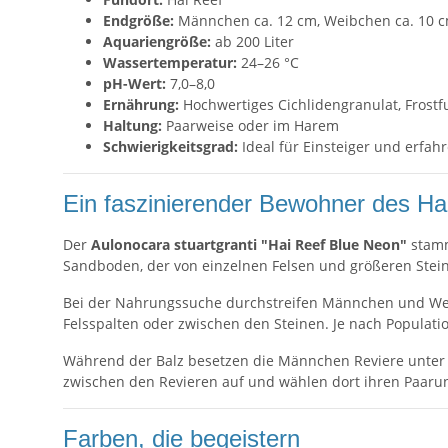
Endgröße:
Männchen ca. 12 cm, Weibchen ca. 10 
Aquariengröße:
ab 200 Liter
Wassertemperatur:
24–26 °C
pH-Wert:
7,0–8,0
Ernährung:
Hochwertiges Cichlidengranulat, Frostfu
Haltung:
Paarweise oder im Harem
Schwierigkeitsgrad:
Ideal für Einsteiger und erfa
Ein faszinierender Bewohner des Ha
Der
Aulonocara stuartgranti "Hai Reef Blue Neon"
stamm
Sandboden, der von einzelnen Felsen und größeren Steine
Bei der Nahrungssuche durchstreifen Männchen und Weib
Felsspalten oder zwischen den Steinen. Je nach Populati
Während der Balz besetzen die Männchen Reviere unter o
zwischen den Revieren auf und wählen dort ihren Paaru
Farben, die begeistern