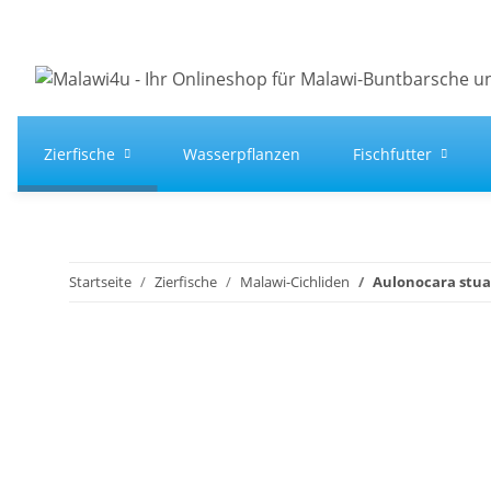
Zierfische
Wasserpflanzen
Fischfutter
Startseite
Zierfische
Malawi-Cichliden
Aulonocara stuar