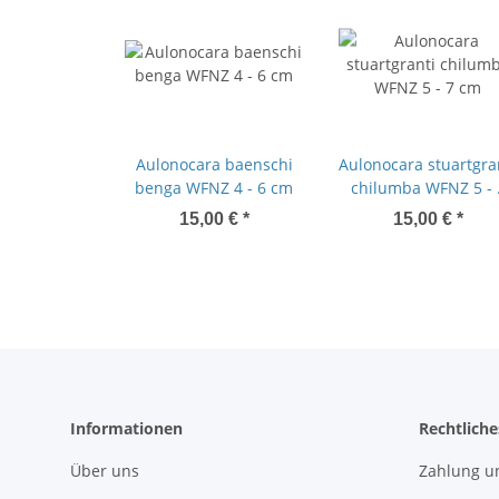
Aulonocara baenschi
Aulonocara stuartgra
benga WFNZ 4 - 6 cm
chilumba WFNZ 5 - 
cm
15,00 €
*
15,00 €
*
Informationen
Rechtliche
Über uns
Zahlung u