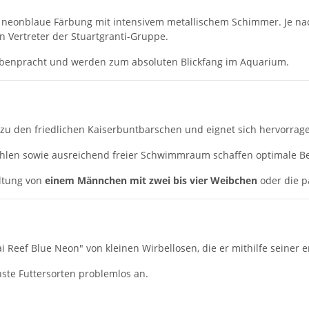
eonblaue Färbung mit intensivem metallischem Schimmer. Je nach 
 Vertreter der Stuartgranti-Gruppe.
arbenpracht und werden zum absoluten Blickfang im Aquarium.
 zu den friedlichen Kaiserbuntbarschen und eignet sich hervorrag
öhlen sowie ausreichend freier Schwimmraum schaffen optimale Be
altung von
einem Männchen mit zwei bis vier Weibchen
oder die p
ai Reef Blue Neon" von kleinen Wirbellosen, die er mithilfe seiner
ste Futtersorten problemlos an.