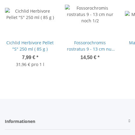
Cichlid Herbivore Pellet
Fossorochromis
Ma
"S" 250 ml ( 85 g )
rostratus 9 - 13 cm nur
noch 1/2
7,99 €
*
14,50 €
*
31,96 € pro 1 l
Informationen