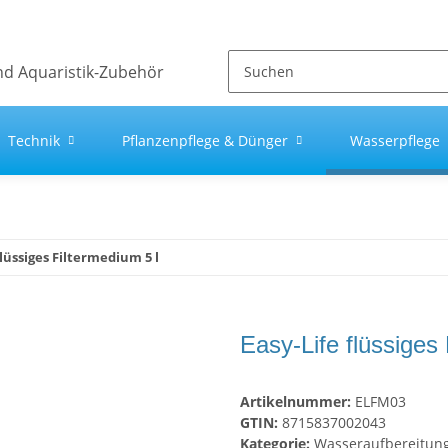
Technik
Pflanzenpflege & Dünger
Wasserpflege
flüssiges Filtermedium 5 l
Easy-Life flüssiges 
Artikelnummer:
ELFM03
GTIN:
8715837002043
Kategorie:
Wasseraufbereitun