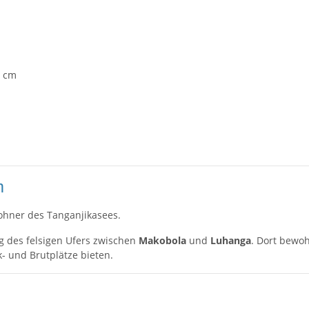
7 cm
m
ohner des Tanganjikasees.
ng des felsigen Ufers zwischen
Makobola
und
Luhanga
. Dort bewoh
k- und Brutplätze bieten.