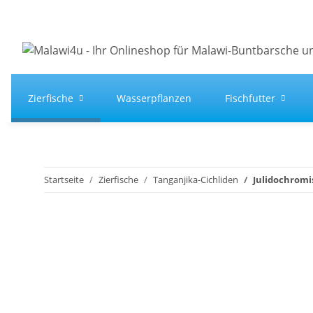
Zierfische
Wasserpflanzen
Fischfutter
Startseite
Zierfische
Tanganjika-Cichliden
Julidochromis