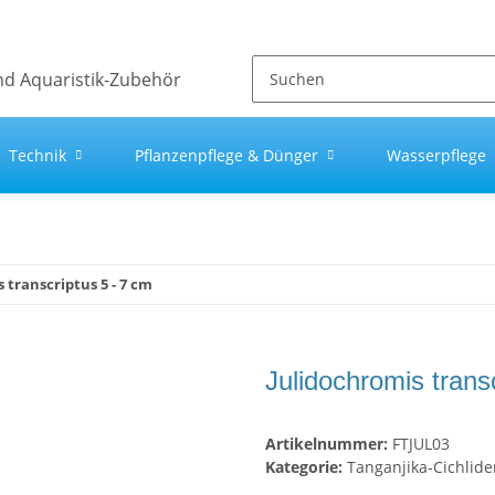
Technik
Pflanzenpflege & Dünger
Wasserpflege
 transcriptus 5 - 7 cm
Julidochromis trans
Artikelnummer:
FTJUL03
Kategorie:
Tanganjika-Cichlide