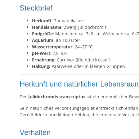
Steckbrief
Herkunft:
Tanganjikasee
Handelsname:
Zwerg-Julidochromis
Endgröße:
Männchen ca. 7–8 cm, Weibchen ca. 6–
Aquarium:
ab 100 Liter
Wassertemperatur:
24–27 °C
pH-Wert:
7,8–9,0
Ernährung:
Carnivor (Kleintierfresser)
Haltung:
Paarweise oder in kleinen Gruppen
Herkunft und natürlicher Lebensrau
Der
Julidochromis transcriptus
ist ein endemischer Bew
Sein natürliches Verbreitungsgebiet erstreckt sich entla
Geröllfeldern und kleinen Höhlen, die ihm ideale Verstec
Verhalten