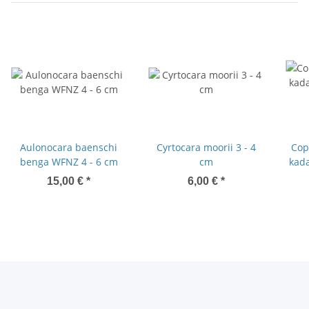
Aulonocara baenschi
Cyrtocara moorii 3 - 4
Cop
benga WFNZ 4 - 6 cm
cm
kadan
cm
15,00 €
*
6,00 €
*