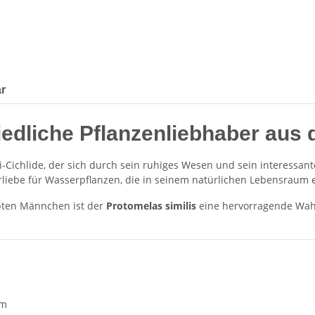
r
riedliche Pflanzenliebhaber au
-Cichlide, der sich durch sein ruhiges Wesen und sein interessan
orliebe für Wasserpflanzen, die in seinem natürlichen Lebensraum 
rbten Männchen ist der
Protomelas similis
eine hervorragende Wahl
cm