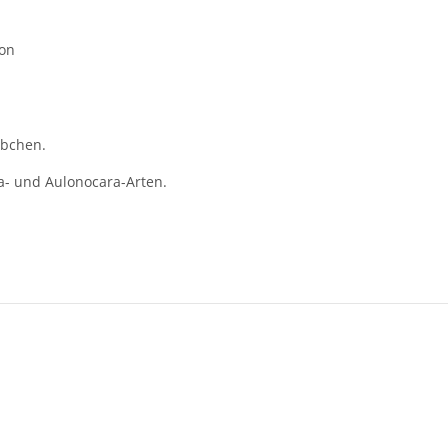
ion
bchen.
a- und Aulonocara-Arten.