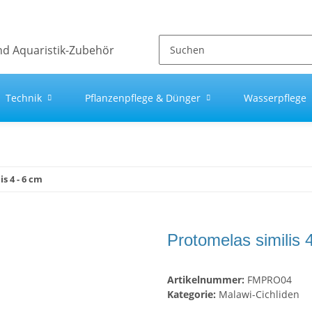
Technik
Pflanzenpflege & Dünger
Wasserpflege
s 4 - 6 cm
Protomelas similis 
Artikelnummer:
FMPRO04
Kategorie:
Malawi-Cichliden