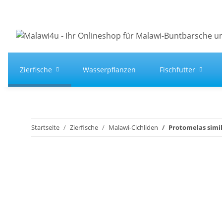
Zierfische
Wasserpflanzen
Fischfutter
Startseite
Zierfische
Malawi-Cichliden
Protomelas simili