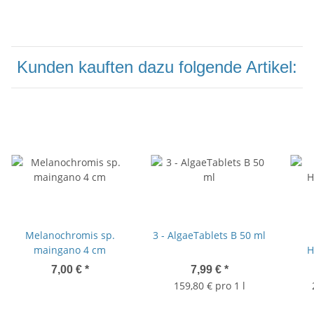
Kunden kauften dazu folgende Artikel:
Melanochromis sp.
3 - AlgaeTablets B 50 ml
maingano 4 cm
H
7,00 €
*
7,99 €
*
159,80 € pro 1 l