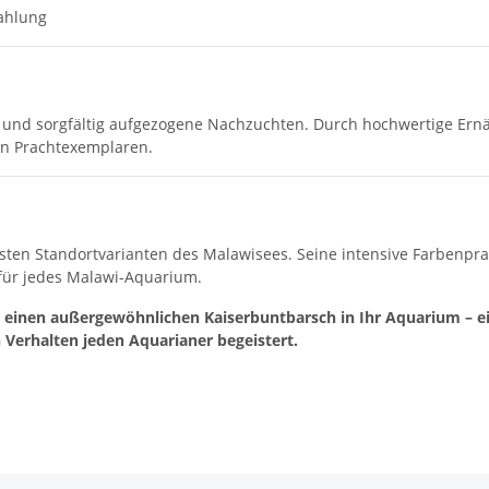
rahlung
e und sorgfältig aufgezogene Nachzuchten. Durch hochwertige Ern
ven Prachtexemplaren.
sten Standortvarianten des Malawisees. Seine intensive Farbenprac
für jedes Malawi-Aquarium.
 einen außergewöhnlichen Kaiserbuntbarsch in Ihr Aquarium – ein
Verhalten jeden Aquarianer begeistert.