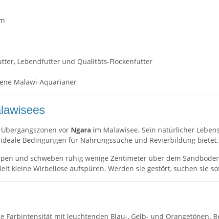
cm
tter, Lebendfutter und Qualitäts-Flockenfutter
hrene Malawi-Aquarianer
alawisees
n Übergangszonen vor
Ngara
im Malawisee. Sein natürlicher Leben
 ideale Bedingungen für Nahrungssuche und Revierbildung bietet.
pen und schweben ruhig wenige Zentimeter über dem Sandboden. 
kleine Wirbellose aufspüren. Werden sie gestört, suchen sie sofo
 Farbintensität mit leuchtenden Blau-, Gelb- und Orangetönen.