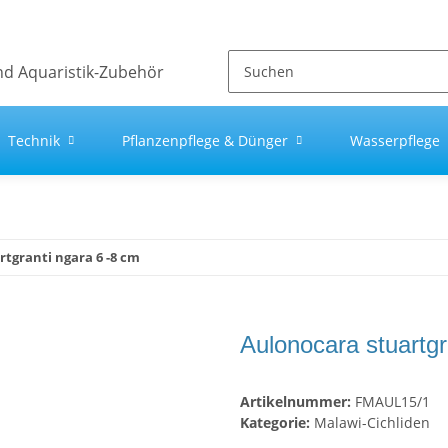
Technik
Pflanzenpflege & Dünger
Wasserpflege
tgranti ngara 6 -8 cm
Aulonocara stuartgr
Artikelnummer:
FMAUL15/1
Kategorie:
Malawi-Cichliden