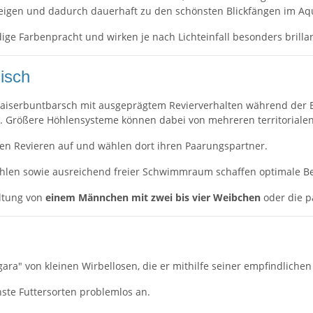
 zeigen und dadurch dauerhaft zu den schönsten Blickfängen im A
ige Farbenpracht und wirken je nach Lichteinfall besonders brillan
isch
r Kaiserbuntbarsch mit ausgeprägtem Revierverhalten während der 
tz. Größere Höhlensysteme können dabei von mehreren territoriale
en Revieren auf und wählen dort ihren Paarungspartner.
öhlen sowie ausreichend freier Schwimmraum schaffen optimale Be
altung von
einem Männchen mit zwei bis vier Weibchen
oder die p
gara" von kleinen Wirbellosen, die er mithilfe seiner empfindliche
ste Futtersorten problemlos an.