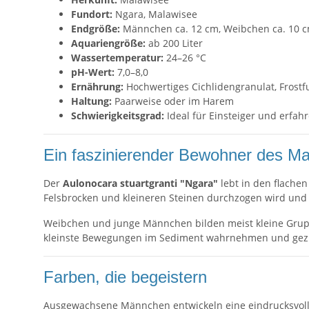
Fundort:
Ngara, Malawisee
Endgröße:
Männchen ca. 12 cm, Weibchen ca. 10 
Aquariengröße:
ab 200 Liter
Wassertemperatur:
24–26 °C
pH-Wert:
7,0–8,0
Ernährung:
Hochwertiges Cichlidengranulat, Frostfu
Haltung:
Paarweise oder im Harem
Schwierigkeitsgrad:
Ideal für Einsteiger und erfa
Ein faszinierender Bewohner des M
Der
Aulonocara stuartgranti "Ngara"
lebt in den flache
Felsbrocken und kleineren Steinen durchzogen wird und
Weibchen und junge Männchen bilden meist kleine Grup
kleinste Bewegungen im Sediment wahrnehmen und gezielt 
Farben, die begeistern
Ausgewachsene Männchen entwickeln eine eindrucksvolle