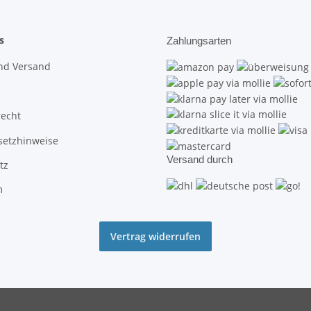
s
Zahlungsarten
nd Versand
recht
setzhinweise
Versand durch
tz
m
Vertrag widerrufen