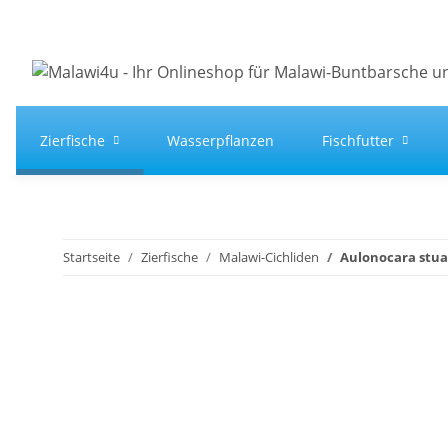
Zierfische
Wasserpflanzen
Fischfutter
Startseite
Zierfische
Malawi-Cichliden
Aulonocara stuar