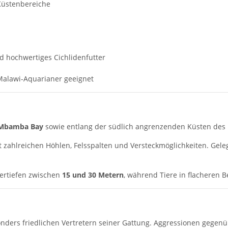
üstenbereiche
nd hochwertiges Cichlidenfutter
Malawi-Aquarianer geeignet
Mbamba Bay
sowie entlang der südlich angrenzenden Küsten des 
t zahlreichen Höhlen, Felsspalten und Versteckmöglichkeiten. Gel
sertiefen zwischen
15 und 30 Metern
, während Tiere in flacheren B
onders friedlichen Vertretern seiner Gattung. Aggressionen gege