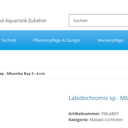
Technik
Pflanzenpflege & Dünger
Wasserpflege
sp . Mbamba Bay 3 - 4 cm
Labidochromis sp . M
Artikelnummer:
FMLAB07
Kategorie:
Malawi-Cichliden