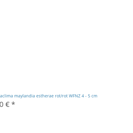
aclima maylandia estherae rot/rot WFNZ 4 - 5 cm
50 €
*