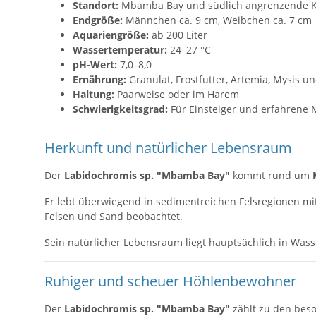
Standort:
Mbamba Bay und südlich angrenzende K
Endgröße:
Männchen ca. 9 cm, Weibchen ca. 7 cm
Aquariengröße:
ab 200 Liter
Wassertemperatur:
24–27 °C
pH-Wert:
7,0–8,0
Ernährung:
Granulat, Frostfutter, Artemia, Mysis u
Haltung:
Paarweise oder im Harem
Schwierigkeitsgrad:
Für Einsteiger und erfahrene 
Herkunft und natürlicher Lebensraum
Der
Labidochromis sp. "Mbamba Bay"
kommt rund um
Er lebt überwiegend in sedimentreichen Felsregionen mi
Felsen und Sand beobachtet.
Sein natürlicher Lebensraum liegt hauptsächlich in Was
Ruhiger und scheuer Höhlenbewohner
Der
Labidochromis sp. "Mbamba Bay"
zählt zu den bes