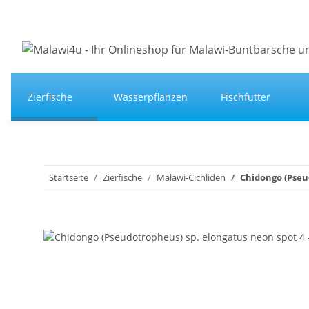
Zierfische
Wasserpflanzen
Fischfutter
Startseite
Zierfische
Malawi-Cichliden
Chidongo (Pseud