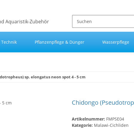
Technik
Pflanzenpflege & Dünger
Wasserpflege
otropheus) sp. elongatus neon spot 4 - 5 cm
Chidongo (Pseudotroph
Artikelnummer:
FMPSE04
Kategorie:
Malawi-Cichliden