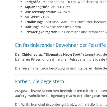
Endgröße:
Männchen ca. 10 cm, Weibchen ca. 8 c
Aquariengröße:
ab 300 Liter
Wassertemperatur:
24–26 °C
pH-Wert:
7,0–8,0
Ernährung:
Spirulina-Granulat, Grünfutter, hochwe
Haltung:
Paarweise oder im Harem
Schwierigkeitsgrad:
Für Einsteiger und erfahrene
Ein faszinierender Bewohner der Felsriffe
Der
Chidongo sp. "Elongatus Neon Spot"
stammt aus den
kleineren Felsen und zahlreichen Felsspalten, die ideale 
Die Tiere halten sich bevorzugt in unmittelbarer Nähe de
Farben, die begeistern
Ausgewachsene Männchen beeindrucken mit einer intens
außergewöhnliche Farbgebung macht den
Elongatus Ne
Die Weibchen sind dezenter gefärbt, wodurch die leuc