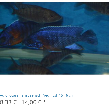
Aulonocara hansbaensch "red flush" 5 - 6 cm
8,33 € -
14,00 €
*