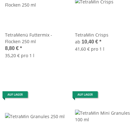
TetraMenü Futtermix -
TetraMin Crisps
Flocken 250 ml
ab
10,40 €
*
8,80 €
*
41,60 € pro 1 l
35,20 € pro 1 l
AUF LAGER
AUF LAGER