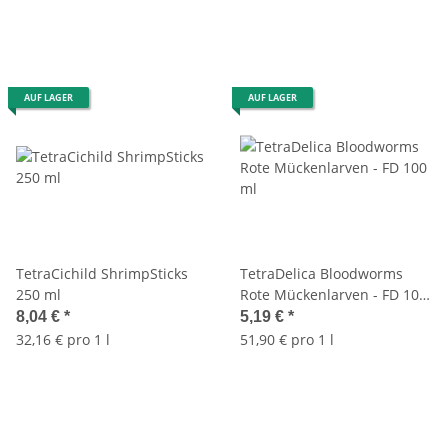
AUF LAGER
AUF LAGER
TetraCichild ShrimpSticks
TetraDelica Bloodworms
250 ml
Rote Mückenlarven - FD 100
ml
8,04 €
*
5,19 €
*
32,16 € pro 1 l
51,90 € pro 1 l