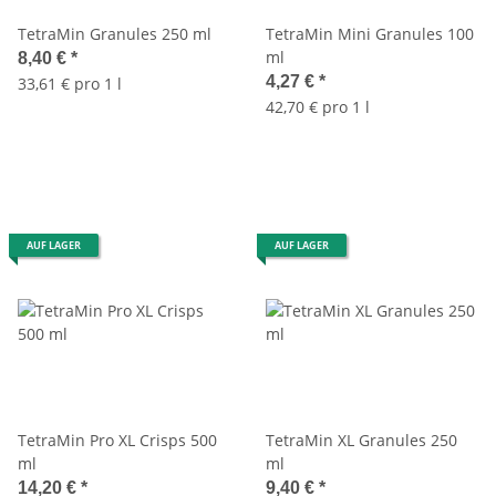
TetraMin Granules 250 ml
TetraMin Mini Granules 100
ml
8,40 €
*
4,27 €
*
33,61 € pro 1 l
42,70 € pro 1 l
AUF LAGER
AUF LAGER
TetraMin Pro XL Crisps 500
TetraMin XL Granules 250
ml
ml
14,20 €
*
9,40 €
*