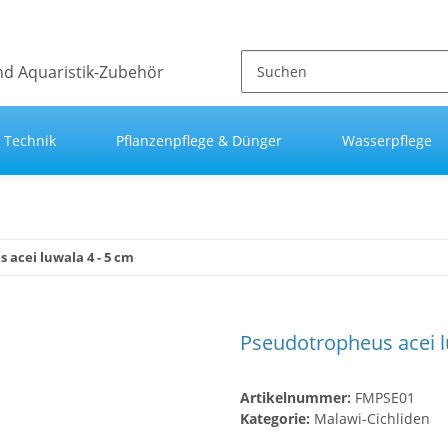
Technik
Pflanzenpflege & Dünger
Wasserpflege
 acei luwala 4 - 5 cm
Pseudotropheus acei l
Artikelnummer:
FMPSE01
Kategorie:
Malawi-Cichliden