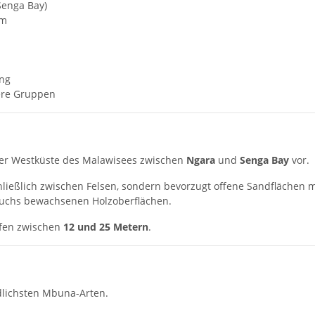
Senga Bay)
cm
ung
ere Gruppen
er Westküste des Malawisees zwischen
Ngara
und
Senga Bay
vor.
chließlich zwischen Felsen, sondern bevorzugt offene Sandfläche
fwuchs bewachsenen Holzoberflächen.
efen zwischen
12 und 25 Metern
.
dlichsten Mbuna-Arten.