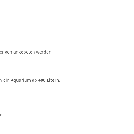
n Mengen angeboten werden.
ch ein Aquarium ab
400 Litern
.
r