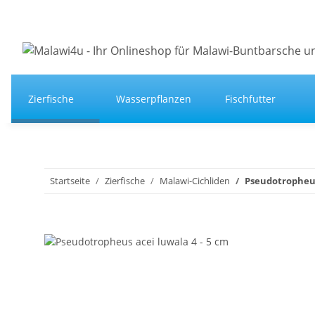
Zierfische
Wasserpflanzen
Fischfutter
Startseite
Zierfische
Malawi-Cichliden
Pseudotropheus