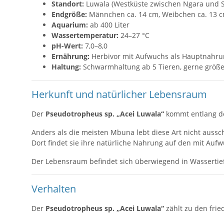
Standort:
Luwala (Westküste zwischen Ngara und 
Endgröße:
Männchen ca. 14 cm, Weibchen ca. 13 
Aquarium:
ab 400 Liter
Wassertemperatur:
24–27 °C
pH-Wert:
7,0–8,0
Ernährung:
Herbivor mit Aufwuchs als Hauptnahr
Haltung:
Schwarmhaltung ab 5 Tieren, gerne größ
Herkunft und natürlicher Lebensraum
Der
Pseudotropheus sp. „Acei Luwala“
kommt entlang d
Anders als die meisten Mbuna lebt diese Art nicht auss
Dort findet sie ihre natürliche Nahrung auf den mit Au
Der Lebensraum befindet sich überwiegend in Wasserti
Verhalten
Der
Pseudotropheus sp. „Acei Luwala“
zählt zu den frie